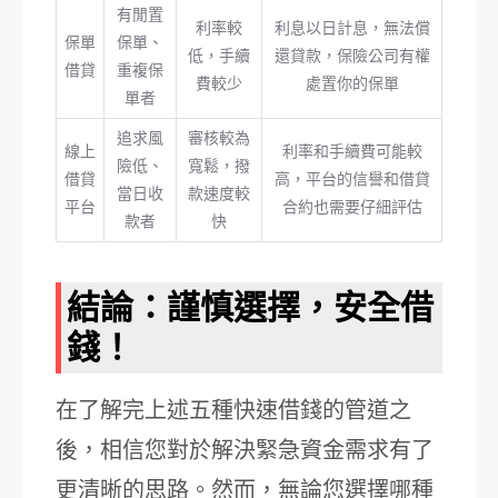
有閒置
利率較
利息以日計息，無法償
保單
保單、
低，手續
還貸款，保險公司有權
借貸
重複保
費較少
處置你的保單
單者
追求風
審核較為
線上
利率和手續費可能較
險低、
寬鬆，撥
借貸
高，平台的信譽和借貸
當日收
款速度較
平台
合約也需要仔細評估
款者
快
結論：謹慎選擇，安全借
錢！
在了解完上述五種快速借錢的管道之
後，相信您對於解決緊急資金需求有了
更清晰的思路。然而，無論您選擇哪種