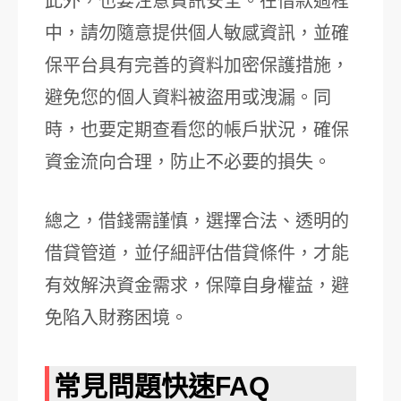
此外，也要注意資訊安全。在借款過程
中，請勿隨意提供個人敏感資訊，並確
保平台具有完善的資料加密保護措施，
避免您的個人資料被盜用或洩漏。同
時，也要定期查看您的帳戶狀況，確保
資金流向合理，防止不必要的損失。
總之，借錢需謹慎，選擇合法、透明的
借貸管道，並仔細評估借貸條件，才能
有效解決資金需求，保障自身權益，避
免陷入財務困境。
常見問題快速FAQ