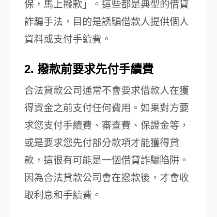
保，馬上撥款」。這些都是典型的借貸
詐騙手法，目的是誘騙借款人提供個人
資料或支付手續費。
2. 撥款前要求先付手續費
合法貸款公司通常不會要求借款人在獲
得資金之前支付任何費用。如果對方要
求您支付手續費、審查費、保證金等，
或是要求您先付部分款項才能獲得貸
款，這很有可能是一個借貸詐騙陷阱。
因為合法貸款公司會在撥款後，才會收
取利息和手續費。