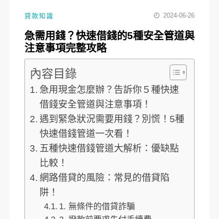
2024-06-26
貸款知識
急需用錢？快速借錢的5種安全管道與
注意事項完整攻略
內容目錄
急用現金怎麼辦？告訴你５種快速
借錢安全管道與注意事項！
遇到緊急狀況需要用錢？別慌！5種
快速借錢管道一次看！
五種快速借錢管道大解析：優缺點
比較！
網路借貸的風險：常見的借貸陷
阱！
1. 無條件的借貸詐騙