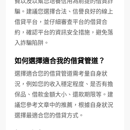
費以及以幫您培養信用為前提的借貸詐
騙。建議您選擇合法、信譽良好的線上
借貸平台，並仔細審查平台的借貸合
約，確認平台的資訊安全措施，避免落
入詐騙陷阱。
如何選擇適合我的借貸管道？
選擇適合您的借貸管道需考量自身狀
況，例如您的收入穩定程度、是否有擔
保品、借款金額大小、還款期限等。建
議您參考文章中的推薦，根據自身狀況
選擇最適合您的借貸方式。