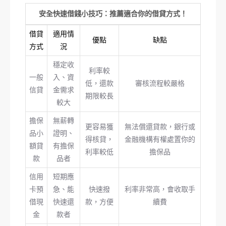
安全快速借錢小技巧：推薦適合你的借貸方式！
借貸
適用情
優點
缺點
方式
況
穩定收
利率較
一般
入、資
低，還款
審核流程較嚴格
信貸
金需求
期限較長
較大
擔保
無薪轉
更容易獲
無法償還貸款，銀行或
品小
證明、
得核貸，
金融機構有權處置你的
額貸
有擔保
利率較低
擔保品
款
品者
信用
短期應
卡預
急、能
快速撥
利率非常高，會收取手
借現
快速還
款，方便
續費
金
款者