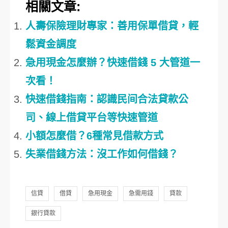
相關文章:
人壽保險理財專家：善用保單借貸，輕
鬆資金調度
急用現金怎麼辦？快速借錢 5 大管道一
次看！
快速借錢指南：認識民间合法貸款公
司、線上借貸平台等快速管道
小額怎麼借？6種常見借款方式
失業借錢方法：沒工作如何借錢？
信貸
借貸
急用現金
急需用錢
貸款
銀行貸款