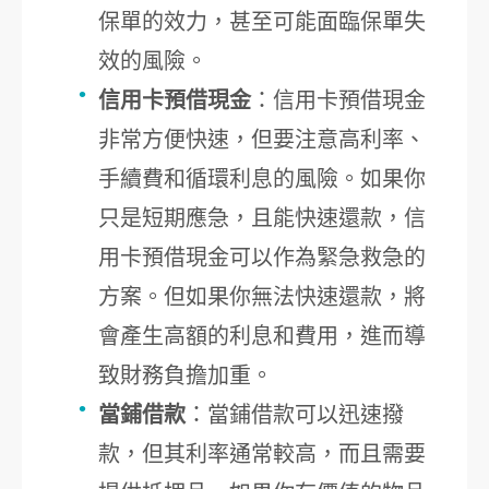
保單的效力，甚至可能面臨保單失
效的風險。
信用卡預借現金
：信用卡預借現金
非常方便快速，但要注意高利率、
手續費和循環利息的風險。如果你
只是短期應急，且能快速還款，信
用卡預借現金可以作為緊急救急的
方案。但如果你無法快速還款，將
會產生高額的利息和費用，進而導
致財務負擔加重。
當鋪借款
：當鋪借款可以迅速撥
款，但其利率通常較高，而且需要