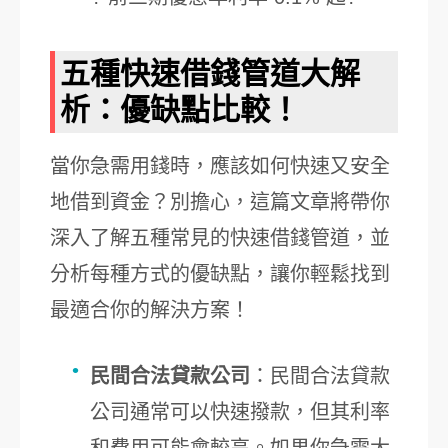
五種快速借錢管道大解
析：優缺點比較！
當你急需用錢時，應該如何快速又安全
地借到資金？別擔心，這篇文章將帶你
深入了解五種常見的快速借錢管道，並
分析每種方式的優缺點，讓你輕鬆找到
最適合你的解決方案！
民間合法貸款公司
：民間合法貸款
公司通常可以快速撥款，但其利率
和費用可能會較高。如果你急需大