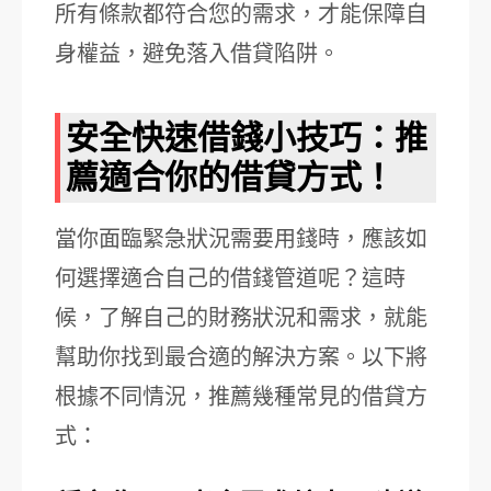
所有條款都符合您的需求，才能保障自
身權益，避免落入借貸陷阱。
安全快速借錢小技巧：推
薦適合你的借貸方式！
當你面臨緊急狀況需要用錢時，應該如
何選擇適合自己的借錢管道呢？這時
候，了解自己的財務狀況和需求，就能
幫助你找到最合適的解決方案。以下將
根據不同情況，推薦幾種常見的借貸方
式：