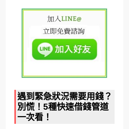
遇到緊急狀況需要用錢？
別慌！5種快速借錢管道
一次看！