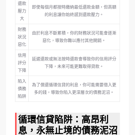
還款
即使每個月都按時繳納最低還款金額，但高額
壓力
的利息讓你始終感到還款壓力。
大
財務
由於利息不斷累積，你的財務狀況可能會逐漸
狀況
惡化，導致你難以應付其他開銷。
惡化
信用
延遲還款或無法按時還款會導致你的信用評分
評分
下降，未來可能更難取得貸款。
下降
陷入
為了償還循環信貸的利息，你可能需要借入更
債務
多的錢，導致你陷入更深層次的債務泥沼。
陷阱
循環信貸陷阱：高昂利
息，永無止境的債務泥沼