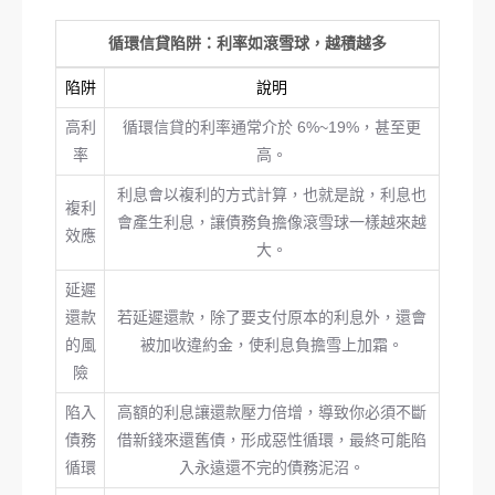
循環信貸陷阱：利率如滾雪球，越積越多
陷阱
說明
高利
循環信貸的利率通常介於 6%~19%，甚至更
率
高。
利息會以複利的方式計算，也就是說，利息也
複利
會產生利息，讓債務負擔像滾雪球一樣越來越
效應
大。
延遲
還款
若延遲還款，除了要支付原本的利息外，還會
的風
被加收違約金，使利息負擔雪上加霜。
險
陷入
高額的利息讓還款壓力倍增，導致你必須不斷
債務
借新錢來還舊債，形成惡性循環，最終可能陷
循環
入永遠還不完的債務泥沼。