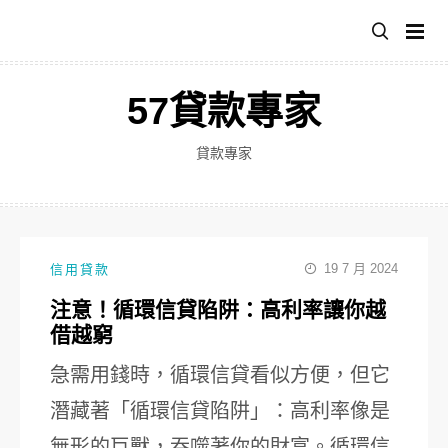
跳
至
主
要
57貸款專家
內
容
貸款專家
19 7 月 2024
信用貸款
注意！循環信貸陷阱：高利率讓你越
借越窮
急需用錢時，循環信貸看似方便，但它
潛藏著「循環信貸陷阱」：高利率像是
無形的巨獸，吞噬著你的財富。循環信