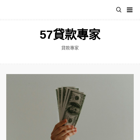
跳
至
主
要
57貸款專家
內
容
貸款專家