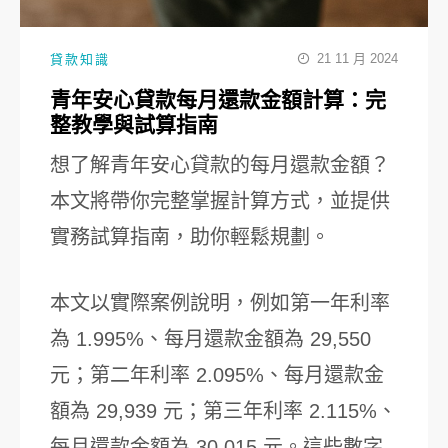
21 11 月 2024
貸款知識
青年安心貸款每月還款金額計算：完
整教學與試算指南
想了解青年安心貸款的每月還款金額？
本文將帶你完整掌握計算方式，並提供
實務試算指南，助你輕鬆規劃。
本文以實際案例說明，例如第一年利率
為 1.995%、每月還款金額為 29,550
元；第二年利率 2.095%、每月還款金
額為 29,939 元；第三年利率 2.115%、
每月還款金額為 30,015 元。這些數字