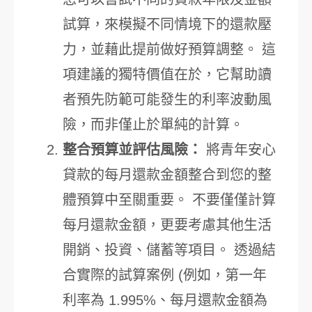
試算，來模擬不同情境下的還款壓
力，並藉此提前做好預算調整。 這
項建議的獨特價值在於，它幫助讀
者預先防範可能發生的利率波動風
險，而非僅止於單純的計算。
整合預算並評估風險：
將青年安心
貸款的每月還款金額整合到您的整
體預算中至關重要。 不要僅僅計算
每月還款金額，更要考慮其他生活
開銷、投資、儲蓄等項目。 透過結
合實際的試算案例 (例如，第一年
利率為 1.995%、每月還款金額為