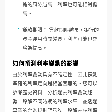
擔的風險越高，利率也可能相對偏
高。
貸款期限：
貸款期限越長，銀行的
資金運用時間越長，利率可能也會
略為提高。
如何預測利率變動的影響
由於利率變動具有不確定性，因此
預測
準確的利率走向是相當困難的
。您可以
參考歷史資料，分析過去利率變動趨
勢，瞭解不同時期的利率水平，並透過
專業的金融規劃師諮詢，瞭解未來利率