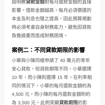
說明瞭
貸款金額
對每月還款金額的直接
影響。借款金額越高，每月必須償還的
本金及利息也隨之提高，因此預算規劃
時必須考慮自身財務能力，避免因貸款
負擔過重而造成財務困境。
案例二：不同貸款期限的影響
小華與小陳同樣申請了 40 萬元的青年
安心貸款，但貸款期限不同，小華選擇
10 年，而小陳則選擇 15 年。在利率相
同的情況下，小華的每月還款金額約為
4,500 元，而小陳的每月還款金額則約
為 3,500 元。此例突顯
貸款期限
的影