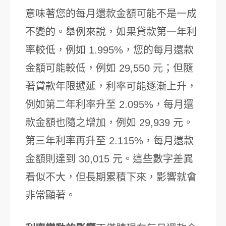
意味著您的每月還款金額可能不是一成
不變的。舉例來說，如果貸款第一年利
率較低，例如 1.995%，您的每月還款
金額可能較低，例如 29,550 元；但隨
著貸款年限遞延，利率可能逐漸上升，
例如第二年利率升至 2.095%，每月還
款金額也隨之增加，例如 29,939 元。
第三年利率再升至 2.115%，每月還款
金額則達到 30,015 元。這些數字差異
看似不大，但長期累積下來，影響就會
非常顯著。