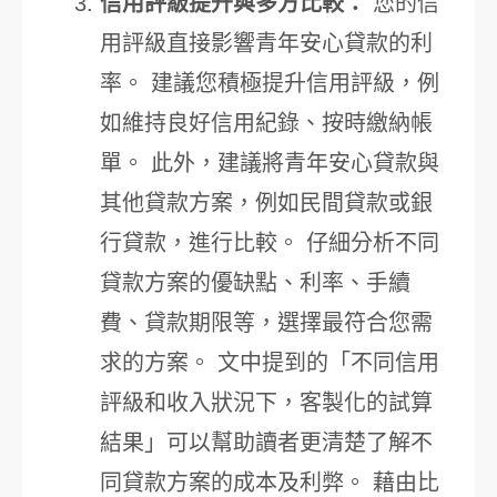
信用評級提升與多方比較：
您的信
用評級直接影響青年安心貸款的利
率。 建議您積極提升信用評級，例
如維持良好信用紀錄、按時繳納帳
單。 此外，建議將青年安心貸款與
其他貸款方案，例如民間貸款或銀
行貸款，進行比較。 仔細分析不同
貸款方案的優缺點、利率、手續
費、貸款期限等，選擇最符合您需
求的方案。 文中提到的「不同信用
評級和收入狀況下，客製化的試算
結果」可以幫助讀者更清楚了解不
同貸款方案的成本及利弊。 藉由比