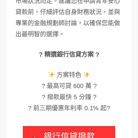
市場狀況而定。建議您在申請青年安心
貸款前，仔細評估自身財務狀況，並與
專業的金融規劃師討論，以確保您能做
出最明智的選擇。
? 精選銀行信貸方案 ?
方案特色
? 最高可貸 600 萬 ?
? 撥款最快 5 分鐘 ?
? 前三期優惠年利率 0.1% 起?