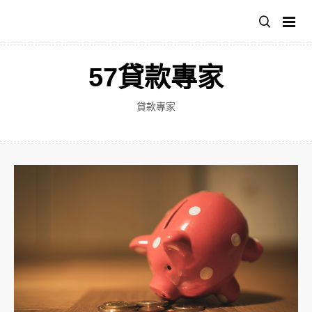
跳
至
主
要
57貸款專家
內
容
貸款專家