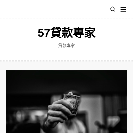
跳
至
主
要
57貸款專家
內
容
貸款專家