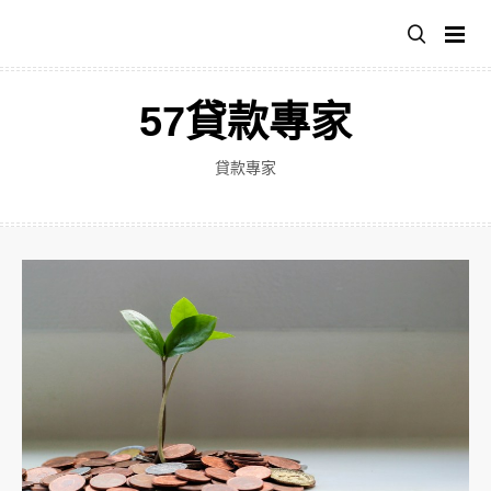
跳
至
主
要
57貸款專家
內
容
貸款專家