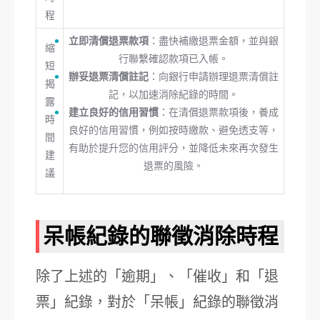
程
立即清償退票款項
：盡快補繳退票金額，並與銀
縮
行聯繫確認款項已入帳。
短
辦妥退票清償註記
：向銀行申請辦理退票清償註
揭
記，以加速消除紀錄的時間。
露
建立良好的信用習慣
：在清償退票款項後，養成
時
良好的信用習慣，例如按時繳款、避免透支等，
間
有助於提升您的信用評分，並降低未來再次發生
建
退票的風險。
議
呆帳紀錄的聯徵消除時程
除了上述的「逾期」、「催收」和「退
票」紀錄，對於「呆帳」紀錄的聯徵消