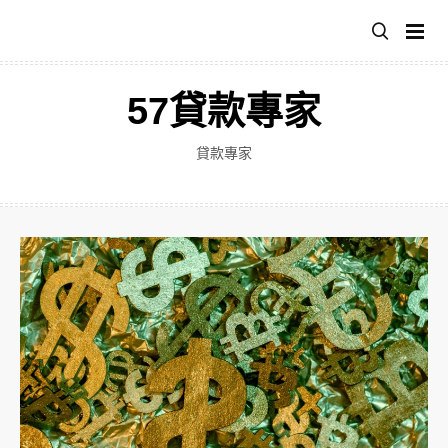
跳
至
主
要
57貸款專家
內
容
貸款專家