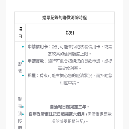
退票紀錄的聯徵消除時程
項
說明
目
申請信用卡
：銀行可能會拒絕核發信用卡，或設
定較高的信用額度上限。
申請貸款
：銀行可能會拒絕您的貸款申請，或提
影
高貸款利率。
響
租屋
：房東可能會擔心您的經濟狀況，而拒絕您
租屋申請。
聯
徵
自通報日起揭露三年
。
消
自辦妥清償註記日起揭露六個月
(需清償退票款
除
項並辦妥相關註記)。
時