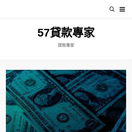
跳
至
主
要
57貸款專家
內
容
貸款專家