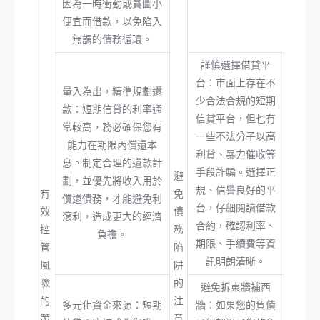
因為一時衝動或貪圖小
便宜而借款，以免陷入
無謂的債務循環。
謹慎選擇借貸平
台：市面上存在不
量入為出，精準規劃還
少合法合規的短期
款：短期信貸的利率通
信貸平台，但也有
常較高，務必確保您有
一些不法分子以高
能力在期限內償還本
利貸、暴力催收等
息。制定合理的還款計
手段詐騙。選擇正
避
劃，並優先將收入用於
規、信譽良好的平
有
免
償還債務，才能避免利
台，仔細閱讀借款
效
債
滾利，造成更大的經濟
合約，確認利率、
控
務
負擔。
期限、手續費等資
管
陷
訊明朗清晰。
風
阱
險
的
避免拆東牆補西
的
注
多元化資金來源：短期
牆：如果您的負債
策
意