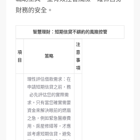
財務的安全。
智慧理財：短期信貸不綁約的風險控管
注
項
意
策略
目
事
項
理性評估借款需求：在
申請短期信貸之前，務
必先評估您的實際需
求。只有當您確實需要
資金來解決眼前的燃眉
之急，例如緊急醫療費
用、房屋修繕等，才應
該考慮短期信貸。避免