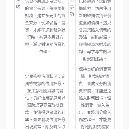
信貸不應該成為您唯一
已經超過了您的負
略
事
的資金來源。積極規劃
擔能力，切勿使用
項
財務，建立多元化的資
新的短期信貸來償
金來源，例如儲蓄、投
還舊的債務。這只
資，才能在遇到緊急狀
會讓您陷入債務的
況時，有更多應對方
漩渦，越陷越深。
案，減少對短期信貸的
應積極尋求財務諮
依賴。
詢，尋求專業的理
財規劃建議。
保持良好的消費習
定期檢視信用狀況：定
慣：避免過度消
期檢視您的信用評分，
費，養成良好的消
並注意相關資訊的變
費習慣，才能避免
化。良好信用記錄可以
陷入財務困境。理
幫助您更容易取得貸
性消費，量入為
款，並獲得更優惠的利
出，並將部分收入
率。如果發現信用評分
儲蓄起來，才能更
出現異常，應及時採取
好地應對突發狀