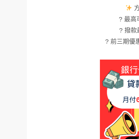
? 最高可
? 撥款
? 前三期優惠