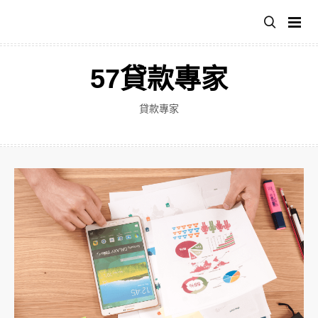
跳
至
主
要
57貸款專家
內
容
貸款專家