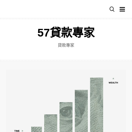
跳
至
主
要
57貸款專家
內
容
貸款專家