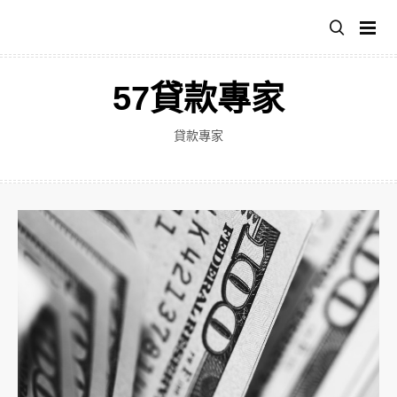
跳
至
主
要
57貸款專家
內
容
貸款專家