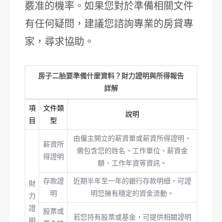
覈准的機率。如果您對於準備相關文件
有任何疑問，建議您諮詢專業的房貸專
家，尋求協助。
房子二胎要準備什麼資料？財力證明與所得報告
詳解
項
文件類
說明
目
型
由僱主開立的薪資單或薪資所得證明，
薪資所
需包含您的姓名、工作單位、薪資金
得證明
額、工作年資等資訊。
存款證
近期半年至一年的銀行存款明細，可證
財
明
明您擁有穩定的資金流動。
力
證
股票或
若您持有股票或基金，可提供相關證明
明