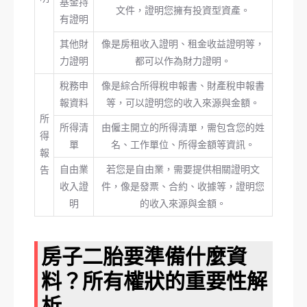
基金持
文件，證明您擁有投資型資產。
有證明
其他財
像是房租收入證明、租金收益證明等，
力證明
都可以作為財力證明。
稅務申
像是綜合所得稅申報書、財產稅申報書
報資料
等，可以證明您的收入來源與金額。
所
所得清
由僱主開立的所得清單，需包含您的姓
得
單
名、工作單位、所得金額等資訊。
報
自由業
若您是自由業，需要提供相關證明文
告
收入證
件，像是發票、合約、收據等，證明您
明
的收入來源與金額。
房子二胎要準備什麼資
料？所有權狀的重要性解
析