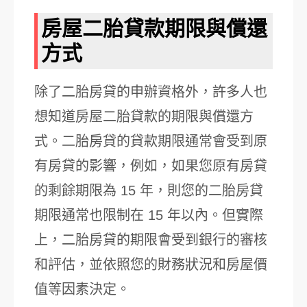
房屋二胎貸款期限與償還
方式
除了二胎房貸的申辦資格外，許多人也
想知道房屋二胎貸款的期限與償還方
式。二胎房貸的貸款期限通常會受到原
有房貸的影響，例如，如果您原有房貸
的剩餘期限為 15 年，則您的二胎房貸
期限通常也限制在 15 年以內。但實際
上，二胎房貸的期限會受到銀行的審核
和評估，並依照您的財務狀況和房屋價
值等因素決定。