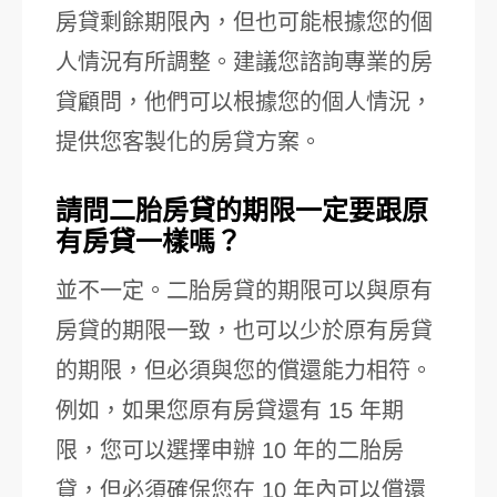
房貸剩餘期限內，但也可能根據您的個
人情況有所調整。建議您諮詢專業的房
貸顧問，他們可以根據您的個人情況，
提供您客製化的房貸方案。
請問二胎房貸的期限一定要跟原
有房貸一樣嗎？
並不一定。二胎房貸的期限可以與原有
房貸的期限一致，也可以少於原有房貸
的期限，但必須與您的償還能力相符。
例如，如果您原有房貸還有 15 年期
限，您可以選擇申辦 10 年的二胎房
貸，但必須確保您在 10 年內可以償還