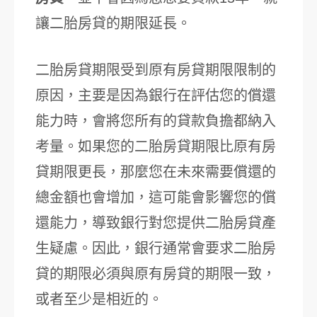
讓二胎房貸的期限延長。
二胎房貸期限受到原有房貸期限限制的
原因，主要是因為銀行在評估您的償還
能力時，會將您所有的貸款負擔都納入
考量。如果您的二胎房貸期限比原有房
貸期限更長，那麼您在未來需要償還的
總金額也會增加，這可能會影響您的償
還能力，導致銀行對您提供二胎房貸產
生疑慮。因此，銀行通常會要求二胎房
貸的期限必須與原有房貸的期限一致，
或者至少是相近的。