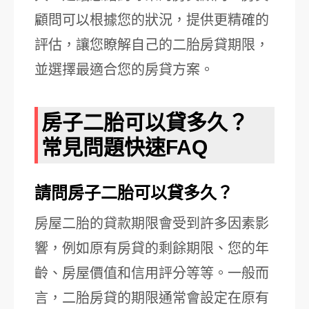
顧問可以根據您的狀況，提供更精確的
評估，讓您瞭解自己的二胎房貸期限，
並選擇最適合您的房貸方案。
房子二胎可以貸多久？
常見問題快速FAQ
請問房子二胎可以貸多久？
房屋二胎的貸款期限會受到許多因素影
響，例如原有房貸的剩餘期限、您的年
齡、房屋價值和信用評分等等。一般而
言，二胎房貸的期限通常會設定在原有