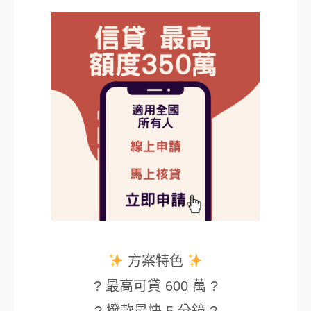
方案特色
? 最高可貸 600 萬 ?