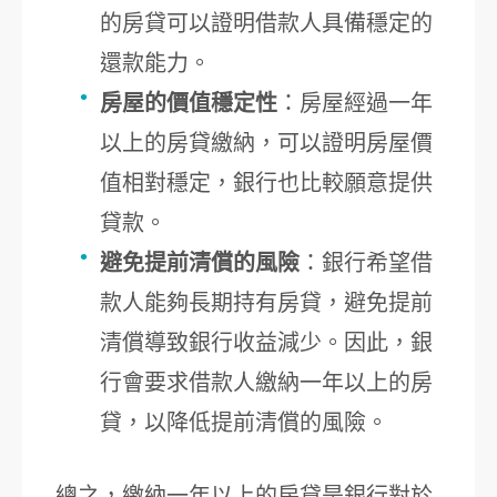
的房貸可以證明借款人具備穩定的
還款能力。
房屋的價值穩定性
：房屋經過一年
以上的房貸繳納，可以證明房屋價
值相對穩定，銀行也比較願意提供
貸款。
避免提前清償的風險
：銀行希望借
款人能夠長期持有房貸，避免提前
清償導致銀行收益減少。因此，銀
行會要求借款人繳納一年以上的房
貸，以降低提前清償的風險。
總之，繳納一年以上的房貸是銀行對於