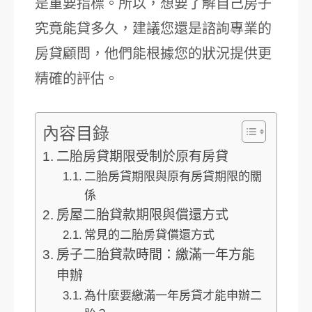
是重要指標。所以，想要了解自己房子
究竟能貸多久，建議您還是諮詢專業的
房貸顧問，他們能根據您的狀況提供更
精確的評估。
內容目錄
二胎房貸期限受制於原有房貸
二胎房貸期限與原有房貸期限的關
係
房屋二胎貸款期限與償還方式
常見的二胎房貸償還方式
房子二胎貸款時間：繳滿一年方能
申辦
為什麼要繳滿一年房貸才能申辦二