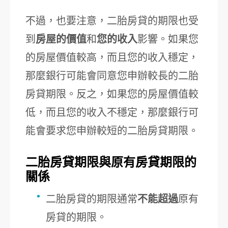
不過，也要注意，二胎房貸的期限也受
到
房屋的價值
和
您的收入
影響。如果您
的房屋價值較高，而且您的收入穩定，
那麼銀行可能會同意您申辦較長的二胎
房貸期限。反之，如果您的房屋價值較
低，而且您的收入不穩定，那麼銀行可
能會要求您申辦較短的二胎房貸期限。
二胎房貸期限與原有房貸期限的
關係
二胎房貸的期限通常
不能超過
原有
房貸的期限。