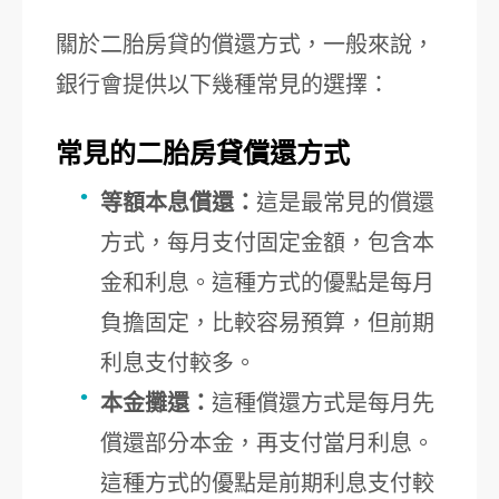
關於二胎房貸的償還方式，一般來說，
銀行會提供以下幾種常見的選擇：
常見的二胎房貸償還方式
等額本息償還：
這是最常見的償還
方式，每月支付固定金額，包含本
金和利息。這種方式的優點是每月
負擔固定，比較容易預算，但前期
利息支付較多。
本金攤還：
這種償還方式是每月先
償還部分本金，再支付當月利息。
這種方式的優點是前期利息支付較