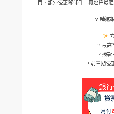
費、額外優惠等條件，再選擇最適
? 精選
? 最高可
? 撥款
? 前三期優惠