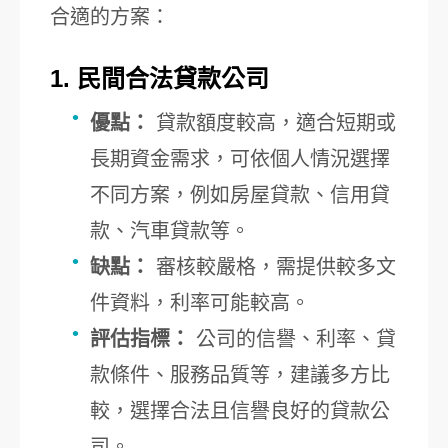
合適的方案：
1. 民間合法貸款公司
優點：
貸款額度較高，適合短期或
長期資金需求，可依個人情況選擇
不同方案，例如房屋貸款、信用貸
款、汽車貸款等。
缺點：
審核較嚴格，需提供較多文
件資料，利率可能較高。
評估指標：
公司的信譽、利率、貸
款條件、服務品質等，建議多方比
較，選擇合法且信譽良好的貸款公
司。