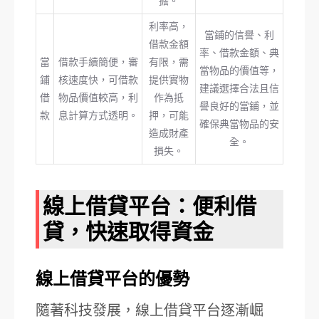
擔。
利率高，
當鋪的信譽、利
借款金額
率、借款金額、典
當
借款手續簡便，審
有限，需
當物品的價值等，
鋪
核速度快，可借款
提供實物
建議選擇合法且信
借
物品價值較高，利
作為抵
譽良好的當鋪，並
款
息計算方式透明。
押，可能
確保典當物品的安
造成財產
全。
損失。
線上借貸平台：便利借
貸，快速取得資金
線上借貸平台的優勢
隨著科技發展，線上借貸平台逐漸崛