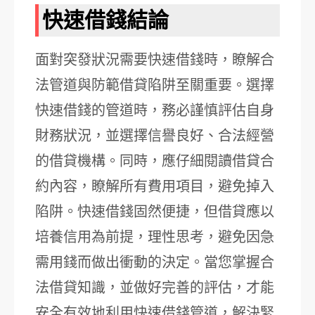
快速借錢結論
面對突發狀況需要快速借錢時，瞭解合
法管道與防範借貸陷阱至關重要。選擇
快速借錢的管道時，務必謹慎評估自身
財務狀況，並選擇信譽良好、合法經營
的借貸機構。同時，應仔細閱讀借貸合
約內容，瞭解所有費用項目，避免掉入
陷阱。快速借錢固然便捷，但借貸應以
培養信用為前提，理性思考，避免因急
需用錢而做出衝動的決定。當您掌握合
法借貸知識，並做好完善的評估，才能
安全有效地利用快速借錢管道，解決緊