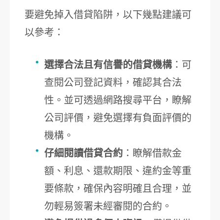
要避免掉入借貸陷阱，以下幾點建議可
以參考：
選擇合法且有信譽的借貸機構
：可
查閱公司登記資料，確認其合法
性。並可透過網路搜尋平台，瞭解
公司評價，避免選擇有負面評價的
機構。
仔細閱讀借貸合約
：瞭解借款金
額、利息、還款期限、違約金等重
要條款，確保內容明確且合理，並
勿輕易簽署未經審閱的合約。