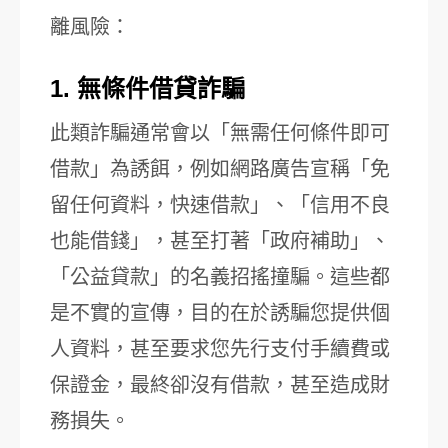
離風險：
1. 無條件借貸詐騙
此類詐騙通常會以「無需任何條件即可
借款」為誘餌，例如網路廣告宣稱「免
留任何資料，快速借款」、「信用不良
也能借錢」，甚至打著「政府補助」、
「公益貸款」的名義招搖撞騙。這些都
是不實的宣傳，目的在於誘騙您提供個
人資料，甚至要求您先行支付手續費或
保證金，最終卻沒有借款，甚至造成財
務損失。