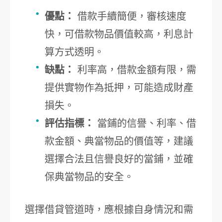
優點：
借款手續簡便，審核速度
快，可借款物品價值較高，利息計
算方式透明。
缺點：
利率高，借款金額有限，需
提供實物作為抵押，可能造成財產
損失。
評估指標：
當鋪的信譽、利率、借
款金額、典當物品的價值等，建議
選擇合法且信譽良好的當鋪，並確
保典當物品的安全。
選擇借貸管道時，應根據自身情況和需