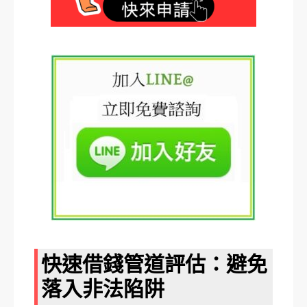
快速借錢管道評估：避免
落入非法陷阱