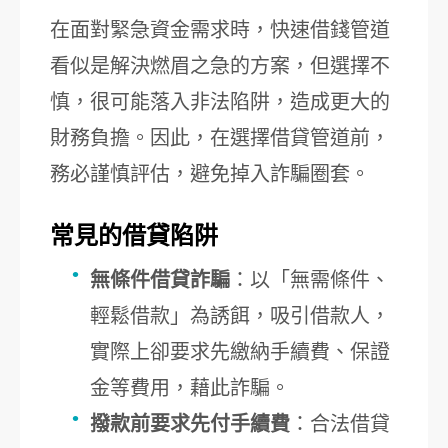
在面對緊急資金需求時，快速借錢管道
看似是解決燃眉之急的方案，但選擇不
慎，很可能落入非法陷阱，造成更大的
財務負擔。因此，在選擇借貸管道前，
務必謹慎評估，避免掉入詐騙圈套。
常見的借貸陷阱
無條件借貸詐騙
：以「無需條件、
輕鬆借款」為誘餌，吸引借款人，
實際上卻要求先繳納手續費、保證
金等費用，藉此詐騙。
撥款前要求先付手續費
：合法借貸