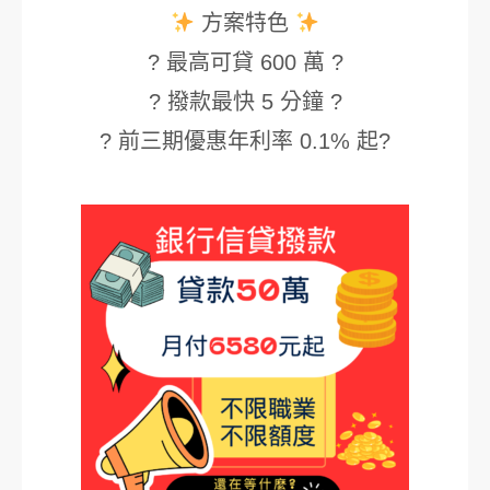
方案特色
? 最高可貸 600 萬 ?
? 撥款最快 5 分鐘 ?
? 前三期優惠年利率 0.1% 起?