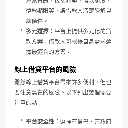
方案資訊，包括利率、借款額度、
還款期限等，讓借款人清楚瞭解貸
款條件。
多元選擇：
平台上提供多元化的貸
款方案，借款人可根據自身需求選
擇最適合的方案。
線上借貸平台的風險
雖然線上借貸平台帶來許多便利，但也
要注意潛在的風險。以下列出幾個需要
注意的點：
平台安全性：
選擇有信譽、有政府