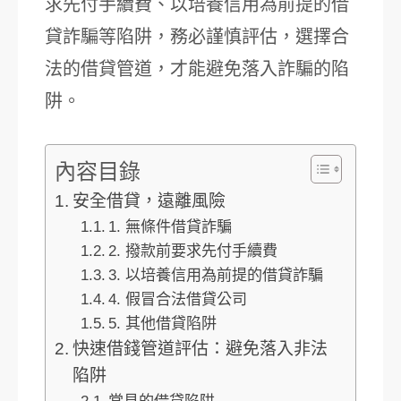
求先付手續費、以培養信用為前提的借
貸詐騙等陷阱，務必謹慎評估，選擇合
法的借貸管道，才能避免落入詐騙的陷
阱。
內容目錄
安全借貸，遠離風險
1. 無條件借貸詐騙
2. 撥款前要求先付手續費
3. 以培養信用為前提的借貸詐騙
4. 假冒合法借貸公司
5. 其他借貸陷阱
快速借錢管道評估：避免落入非法
陷阱