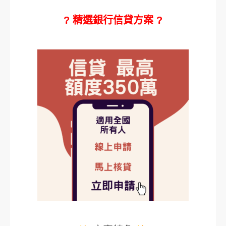
? 精選銀行信貸方案 ?