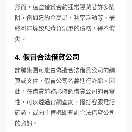
然而，這些借貸合約通常隱藏著許多陷
阱，例如違約金高昂、利率浮動等，最
終可能導致您背負沉重的債務，得不償
失。
4. 假冒合法借貸公司
詐騙集團可能會偽造合法借貸公司的網
頁或文件，假冒公司名義進行詐騙。因
此，在借貸前務必確認借貸公司的真實
性，可以透過官網查詢、撥打客服電話
確認，或向主管機關查詢合法借貸公司
的資訊。