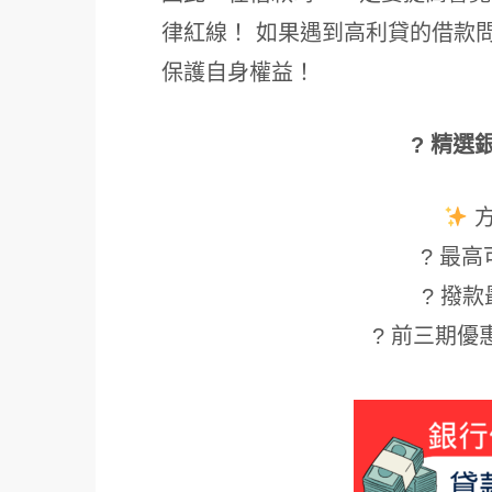
律紅線！ 如果遇到高利貸的借款
保護自身權益！
? 精選
? 最高可
? 撥款
? 前三期優惠