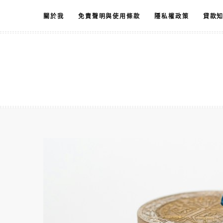
跳
關於我
免責聲明與使用條款
隱私權政策
貸款
至
主
要
內
容