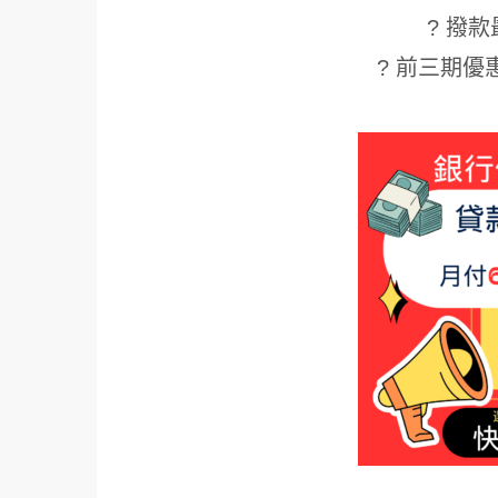
? 撥款
? 前三期優惠