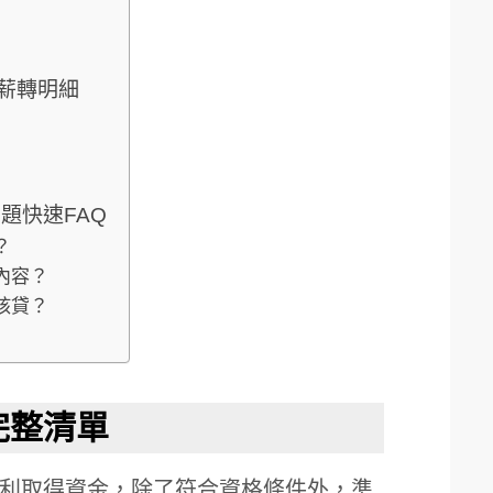
薪轉明細
題快速FAQ
？
內容？
核貸？
完整清單
利取得資金，除了符合資格條件外，準