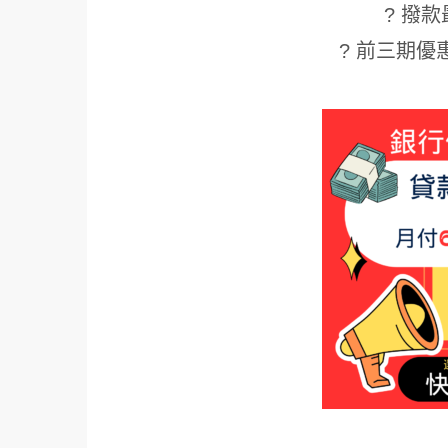
? 撥款
? 前三期優惠