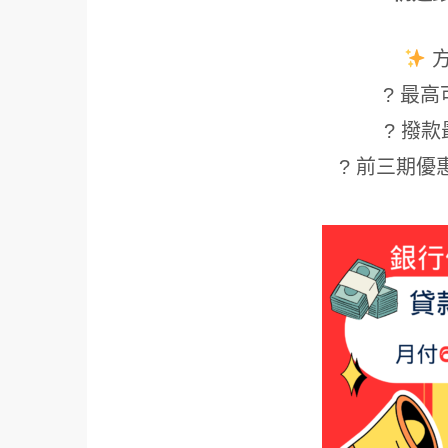
? 最高可
? 撥款
? 前三期優惠