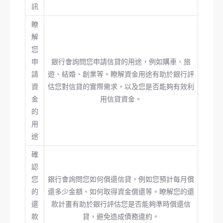
訊
瞭
解
您
申
銀行會詢問您申請信貸的用途，例如購車、旅
請
遊、結婚、創業等。瞭解資金用途有助於銀行評
資
估您對信貸的實際需求，以及您是否能夠有效利
金
用信貸資金。
的
用
途
確
認
您
銀行會詢問您如何償還信貸，例如您預計每月償
的
還多少金額、如何取得資金償還等。瞭解您的還
還
款計畫有助於銀行評估您是否能夠準時償還信
款
貸，避免造成債務違約。