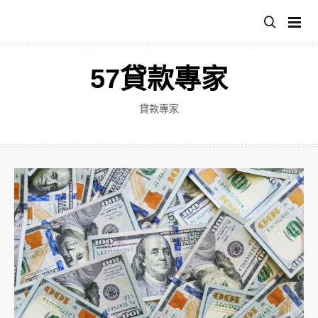
跳
至
主
要
57貸款專家
內
容
貸款專家