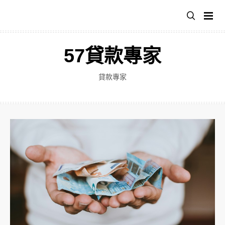
跳
至
主
要
57貸款專家
內
容
貸款專家