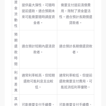
資
提供最大彈性，可隨時
需要支付提前清償費
金
提前還款。適合預期未
用，限制了資金靈活
流
來可能需要隨時調度資
性。適合預計長期償還
動
金者。
貸款者。
性
預
期
還
適合預計短期內還清貸
適合預計長期償還貸款
款
款者。
者。
時
間
利
通常利率較高，但短期
通常利率較低，但提前
率
還款可能利息支出較
還款需要支付費用，可
差
低。
能抵消低利率優勢。
異
其
他
可能需要支付手續費、
可能需要支付手續費、