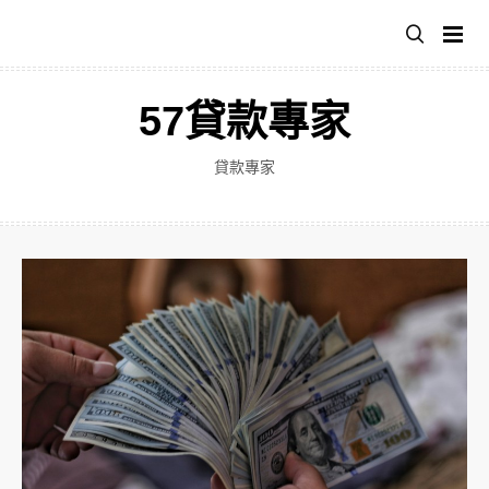
跳
至
主
要
57貸款專家
內
容
貸款專家