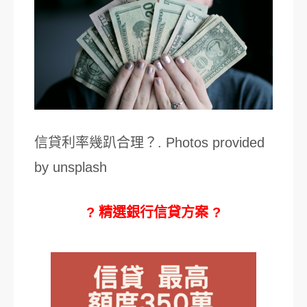
信貸利率幾趴合理？. Photos provided
by unsplash
? 精選銀行信貸方案 ?