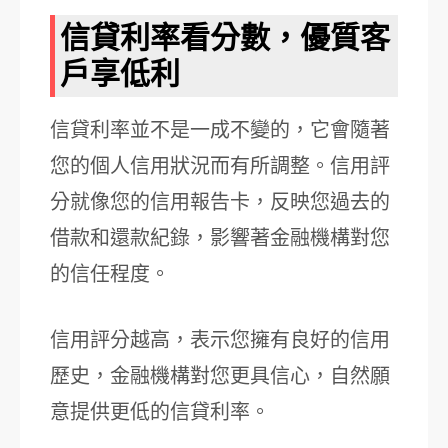
信貸利率看分數，優質客
戶享低利
信貸利率並不是一成不變的，它會隨著
您的個人信用狀況而有所調整。信用評
分就像您的信用報告卡，反映您過去的
借款和還款紀錄，影響著金融機構對您
的信任程度。
信用評分越高，表示您擁有良好的信用
歷史，金融機構對您更具信心，自然願
意提供更低的信貸利率。