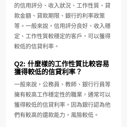
的信用評分、收入狀況、工作性質、貸
款金額、貸款期限、銀行的利率政策
等。一般來說，信用評分良好、收入穩
定、工作性質較穩定的客戶，可以獲得
較低的信貸利率。
Q2: 什麼樣的工作性質比較容易
獲得較低的信貸利率？
一般來說，公務員、教師、銀行行員等
擁有較高工作穩定性的職業，通常可以
獲得較低的信貸利率。因為銀行認為他
們有較高的還款能力，風險較低。