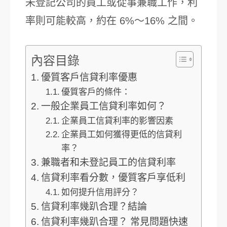
未登記公司的員工或從事兼職工作，利
率則可能較高，約在 6%～16% 之間。
內容目錄
優質客戶信貸利率優惠
優質客戶的條件：
一般企業員工信貸利率如何？
企業員工信貸利率的影響因素
企業員工如何獲得更低的信貸利
率？
兼職者和未登記員工的信貸利率
信貸利率看分數，優質客戶享低利
如何提升信用評分？
信貸利率幾趴合理？結論
信貸利率幾趴合理？ 常見問題快速