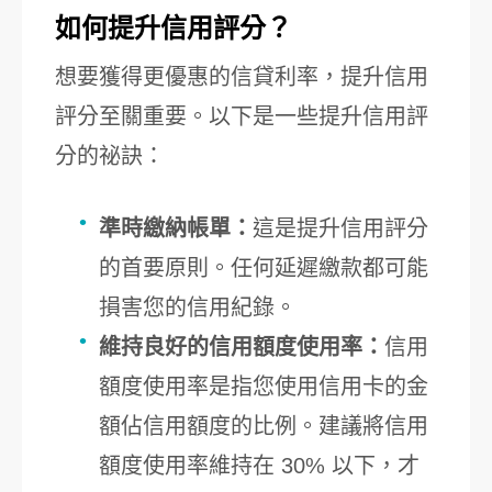
如何提升信用評分？
想要獲得更優惠的信貸利率，提升信用
評分至關重要。以下是一些提升信用評
分的祕訣：
準時繳納帳單：
這是提升信用評分
的首要原則。任何延遲繳款都可能
損害您的信用紀錄。
維持良好的信用額度使用率：
信用
額度使用率是指您使用信用卡的金
額佔信用額度的比例。建議將信用
額度使用率維持在 30% 以下，才