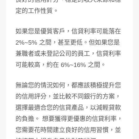
定的工作性質。
如果您是優質客戶，信貸利率可能落在
2%~5% 之間，甚至更低。但如果您是
兼職者或未登記公司的員工，信貸利率
可能較高，約在 6%~16% 之間。
無論您的情況如何，都應該積極提升您
的信用評分，並比較不同銀行的方案，
選擇最適合您的信貸產品，以減輕貸款
的負擔。 想要獲得更優惠的信貸利率，
您需要花時間建立良好的信用習慣，並