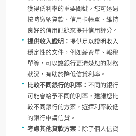
獲得低利率的重要關鍵，您可透過
按時繳納貸款、信用卡帳單、維持
良好的信用記錄來提升信用評分。
提供收入證明：
提供足以證明收入
穩定性的文件，例如薪資單、報稅
單等，可以讓銀行更清楚您的財務
狀況，有助於降低信貸利率。
比較不同銀行的利率：
不同的銀行
可能會給予不同的利率，建議您比
較不同銀行的方案，選擇利率較低
的銀行申請信貸。
考慮其他貸款方案：
除了個人信貸