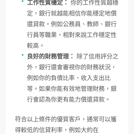
工作性質穩定：
你的工作性質越穩
定，銀行就越能相信你能穩定地償
還貸款。例如公務員、教師、銀行
行員等職業，相對來說工作穩定性
較高。
良好的財務管理：
除了信用評分之
外，銀行還會審視你的財務狀況，
例如你的負債比率、收入支出比
等。如果你能有效地管理財務，銀
行會認為你更有能力償還貸款。
符合以上條件的優質客戶，通常可以獲
得較低的信貸利率，例如大約在