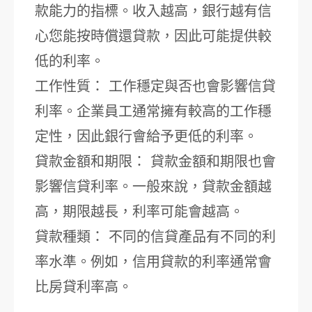
款能力的指標。收入越高，銀行越有信
心您能按時償還貸款，因此可能提供較
低的利率。
工作性質： 工作穩定與否也會影響信貸
利率。企業員工通常擁有較高的工作穩
定性，因此銀行會給予更低的利率。
貸款金額和期限： 貸款金額和期限也會
影響信貸利率。一般來說，貸款金額越
高，期限越長，利率可能會越高。
貸款種類： 不同的信貸產品有不同的利
率水準。例如，信用貸款的利率通常會
比房貸利率高。