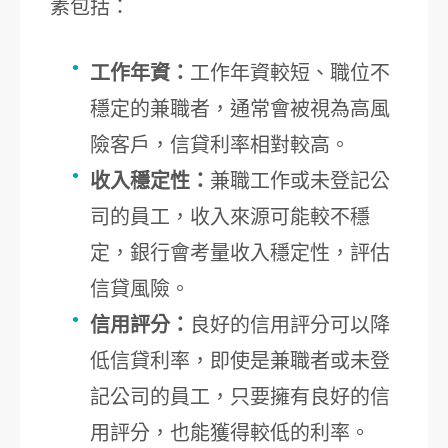
素包括：
工作年資：
工作年資較短、職位不
穩定的兼職者，通常會被視為高風
險客戶，信貸利率相對較高。
收入穩定性：
兼職工作或未登記公
司的員工，收入來源可能較不穩
定，銀行會考量收入穩定性，評估
信貸風險。
信用評分：
良好的信用評分可以降
低信貸利率，即使是兼職者或未登
記公司的員工，只要擁有良好的信
用評分，也能獲得較低的利率。