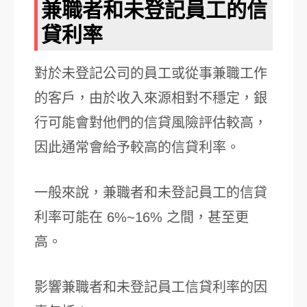
兼職者和未登記員工的信
貸利率
對於未登記公司的員工或從事兼職工作
的客戶，由於收入來源相對不穩定，銀
行可能會對他們的信貸風險評估較高，
因此通常會給予較高的信貸利率。
一般來說，兼職者和未登記員工的信貸
利率可能在 6%~16% 之間，甚至更
高。
影響兼職者和未登記員工信貸利率的因