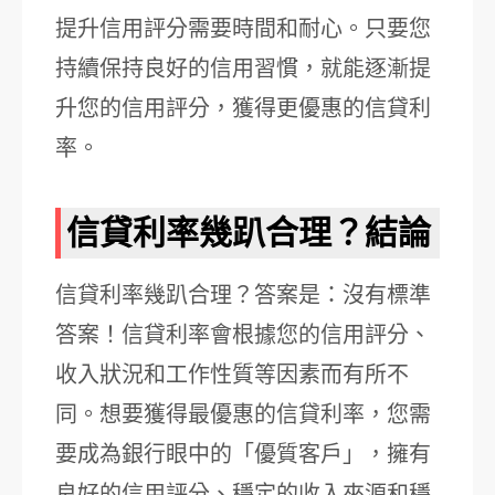
提升信用評分需要時間和耐心。只要您
持續保持良好的信用習慣，就能逐漸提
升您的信用評分，獲得更優惠的信貸利
率。
信貸利率幾趴合理？結論
信貸利率幾趴合理？答案是：沒有標準
答案！信貸利率會根據您的信用評分、
收入狀況和工作性質等因素而有所不
同。想要獲得最優惠的信貸利率，您需
要成為銀行眼中的「優質客戶」，擁有
良好的信用評分、穩定的收入來源和穩