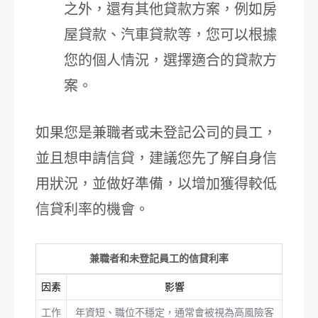
之外，還有其他貸款方案，例如房
屋貸款、汽車貸款等，您可以根據
您的個人情況，選擇適合的貸款方
案。
如果您是兼職者或未登記公司的員工，
並且想申請信貸，建議您先了解自身信
用狀況，並做好準備，以增加獲得較低
信貸利率的機會。
兼職者和未登記員工的信貸利率
因素
影響
工作
年資短、職位不穩定，通常會被視為高風險客