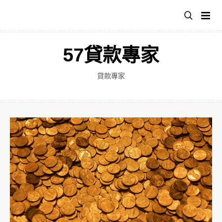
跳
至
主
要
57貸款專家
內
容
貸款專家