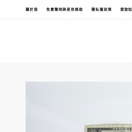
跳
關於我
免責聲明與使用條款
隱私權政策
貸款
至
主
要
內
容