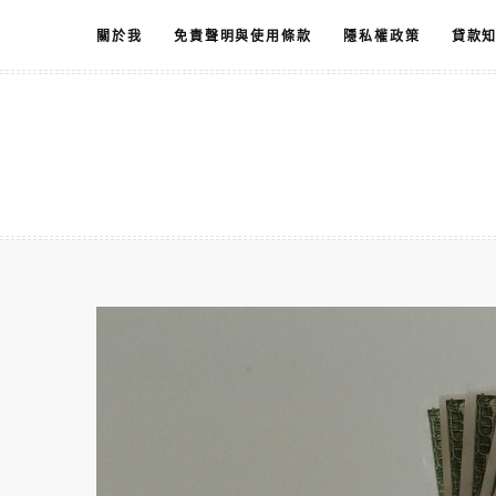
跳
關於我
免責聲明與使用條款
隱私權政策
貸款
至
主
要
內
容