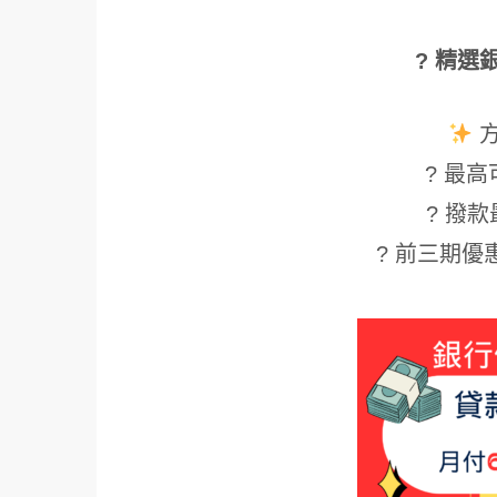
? 精選
? 最高可
? 撥款
? 前三期優惠