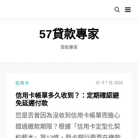
跳
至
主
要
57貸款專家
內
容
貸款專家
8 7 月 2024
信用卡
信用卡帳單多久收到？：定期確認避
免延遲付款
您是否曾因為沒收到信用卡帳單而擔心
錯過繳款期限？根據「信用卡定型化契
約範本」第12條，發卡銀行需要在繳款