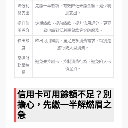
降低利
先繳一半款項，有效降低未繳金額，減少利
息支出
息支出。
提升信
定期繳款、提前繳款，提升信用評分，更容
用評分
易申請到低利率貸款等金融服務。
釋出額
釋出可用額度，滿足更多消費需求，特別是
度
旅行或大型消費。
掌握財
避免失控刷卡，控制消費行為，避免陷入卡
務掌控
債泥沼。
權
信用卡可用餘額不足？別
擔心，先繳一半解燃眉之
急