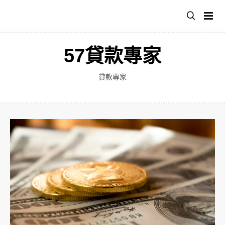
跳
至
主
要
57貸款專家
內
容
貸款專家