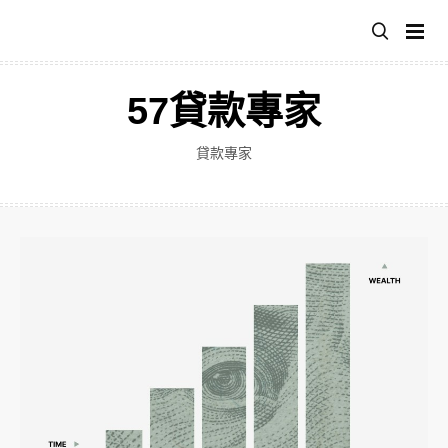
跳
至
主
要
57貸款專家
內
容
貸款專家