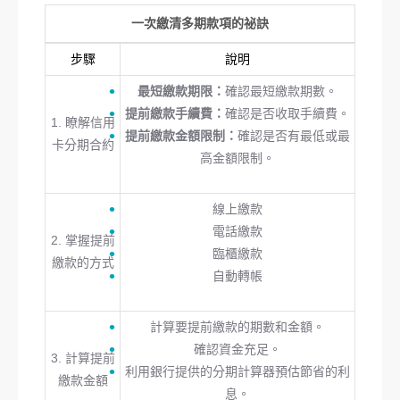
一次繳清多期款項的祕訣
步驟
說明
最短繳款期限：
確認最短繳款期數。
提前繳款手續費：
確認是否收取手續費。
1. 瞭解信用
提前繳款金額限制：
確認是否有最低或最
卡分期合約
高金額限制。
線上繳款
電話繳款
2. 掌握提前
臨櫃繳款
繳款的方式
自動轉帳
計算要提前繳款的期數和金額。
確認資金充足。
3. 計算提前
利用銀行提供的分期計算器預估節省的利
繳款金額
息。