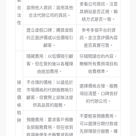
查看公司資訊，注意
合
盜用他人資訊：盜用其他
其網站是否正規，聯
法
合法代辦公司的資訊。
絡方式是否一致。
性
建立虛假口碑：購買虛假
參考多個平台的資
的正面評價或以低價吸引
訊，並注意評價內容
顧客。
是否真實可靠。
隱藏費用：以低價吸引顧
仔細閱讀合約內容，
客，但在簽約後以各種理
瞭解所有費用項目和
由追加費用。
收費標準。
操
不合理的價格：以遠低於
選擇價格合理、服務
控
市場價格的代辦服務吸引
項目清楚、口碑良好
價
顧客，但實際上卻無法提
的代辦公司。
格
供高品質的服務。
陷
不要輕易預繳費用，
預繳費用：要求客戶預繳
阱
可以選擇分期付款或
全部服務費用，但在收到
先辦理部分服務，確
款項後便失去聯繫或拒絕