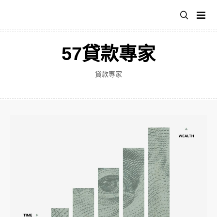
跳
至
主
要
57貸款專家
內
容
貸款專家