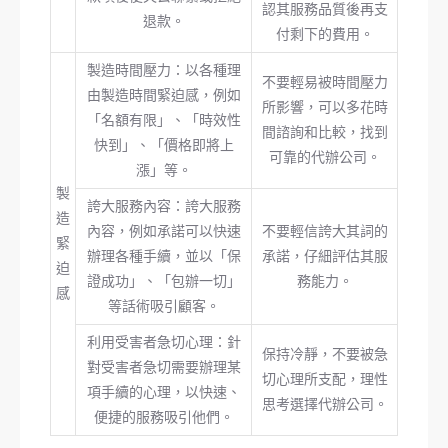
認其服務品質後再支
退款。
付剩下的費用。
製造時間壓力：以各種理
不要輕易被時間壓力
由製造時間緊迫感，例如
所影響，可以多花時
「名額有限」、「時效性
間諮詢和比較，找到
快到」、「價格即將上
可靠的代辦公司。
漲」等。
製
誇大服務內容：誇大服務
造
內容，例如承諾可以快速
不要輕信誇大其詞的
緊
辦理各種手續，並以「保
承諾，仔細評估其服
迫
證成功」、「包辦一切」
務能力。
感
等話術吸引顧客。
利用受害者急切心理：針
保持冷靜，不要被急
對受害者急切需要辦理某
切心理所支配，理性
項手續的心理，以快速、
思考選擇代辦公司。
便捷的服務吸引他們。