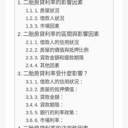
二胎房貸利率的影響因素
1. 房屋狀況
2. 借款人狀況
3. 市場因素
二胎房貸利率的區間與影響因素
1. 借款人的信用狀況
2. 房屋的價值與抵押比例
3. 貸款金額和還款期限
4. 其他因素
二胎房貸利率受什麼影響？
1. 借款人的信用狀況：
2. 房屋的抵押價值：
3. 貸款金額：
4. 貸款期限：
5. 銀行的利率政策：
6. 市場利率：