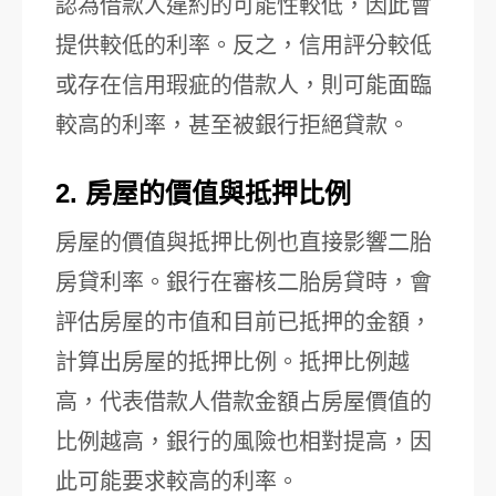
認為借款人違約的可能性較低，因此會
提供較低的利率。反之，信用評分較低
或存在信用瑕疵的借款人，則可能面臨
較高的利率，甚至被銀行拒絕貸款。
2. 房屋的價值與抵押比例
房屋的價值與抵押比例也直接影響二胎
房貸利率。銀行在審核二胎房貸時，會
評估房屋的市值和目前已抵押的金額，
計算出房屋的抵押比例。抵押比例越
高，代表借款人借款金額占房屋價值的
比例越高，銀行的風險也相對提高，因
此可能要求較高的利率。