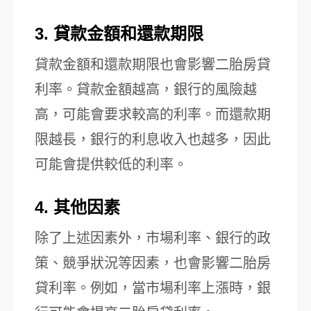
3. 貸款金額和還款期限
貸款金額和還款期限也會影響二胎房貸
利率。貸款金額越高，銀行的風險越
高，可能會要求較高的利率。而還款期
限越長，銀行的利息收入也越多，因此
可能會提供較低的利率。
4. 其他因素
除了上述因素外，市場利率、銀行的政
策、競爭狀況等因素，也會影響二胎房
貸利率。例如，當市場利率上漲時，銀