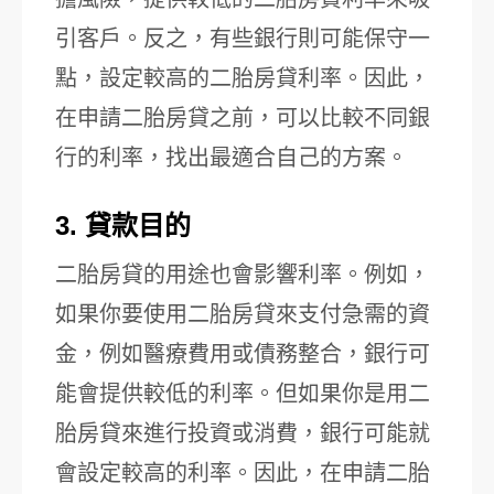
引客戶。反之，有些銀行則可能保守一
點，設定較高的二胎房貸利率。因此，
在申請二胎房貸之前，可以比較不同銀
行的利率，找出最適合自己的方案。
3. 貸款目的
二胎房貸的用途也會影響利率。例如，
如果你要使用二胎房貸來支付急需的資
金，例如醫療費用或債務整合，銀行可
能會提供較低的利率。但如果你是用二
胎房貸來進行投資或消費，銀行可能就
會設定較高的利率。因此，在申請二胎