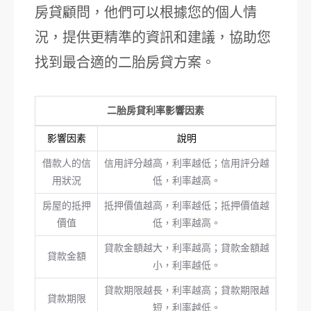
房貸顧問，他們可以根據您的個人情
況，提供更精準的資訊和建議，協助您
找到最合適的二胎房貸方案。
二胎房貸利率影響因素
影響因素
說明
借款人的信
信用評分越高，利率越低；信用評分越
用狀況
低，利率越高。
房屋的抵押
抵押價值越高，利率越低；抵押價值越
價值
低，利率越高。
貸款金額越大，利率越高；貸款金額越
貸款金額
小，利率越低。
貸款期限越長，利率越高；貸款期限越
貸款期限
短，利率越低。