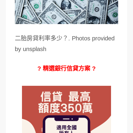
二胎房貸利率多少？. Photos provided
by unsplash
? 精選銀行信貸方案 ?