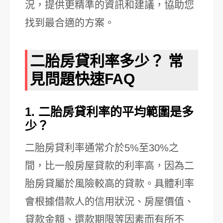
況，提供更精準的資訊和建議，協助您
找到最合適的方案。
二胎房貸利率多少？ 常
見問題快速FAQ
1. 二胎房貸利率的平均範圍是多
少？
二胎房貸利率通常介於5%至30%之
間，比一般房屋貸款的利率高，因為二
胎房貸屬於風險較高的貸款。具體利率
會根據借款人的信用狀況、房屋價值、
貸款金額、還款期限等因素而有所不