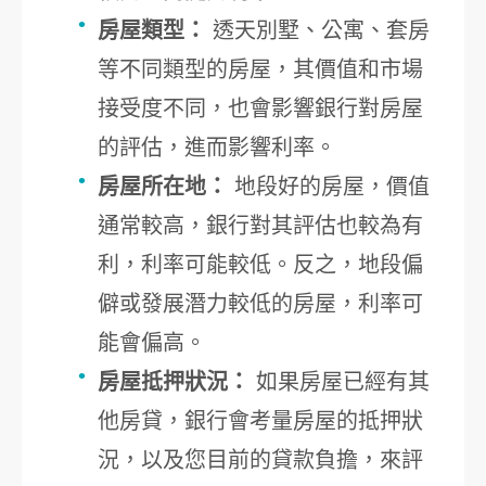
房屋類型：
透天別墅、公寓、套房
等不同類型的房屋，其價值和市場
接受度不同，也會影響銀行對房屋
的評估，進而影響利率。
房屋所在地：
地段好的房屋，價值
通常較高，銀行對其評估也較為有
利，利率可能較低。反之，地段偏
僻或發展潛力較低的房屋，利率可
能會偏高。
房屋抵押狀況：
如果房屋已經有其
他房貸，銀行會考量房屋的抵押狀
況，以及您目前的貸款負擔，來評