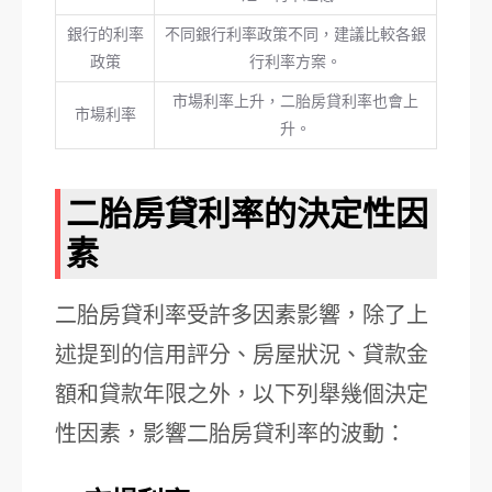
銀行的利率
不同銀行利率政策不同，建議比較各銀
政策
行利率方案。
市場利率上升，二胎房貸利率也會上
市場利率
升。
二胎房貸利率的決定性因
素
二胎房貸利率受許多因素影響，除了上
述提到的信用評分、房屋狀況、貸款金
額和貸款年限之外，以下列舉幾個決定
性因素，影響二胎房貸利率的波動：