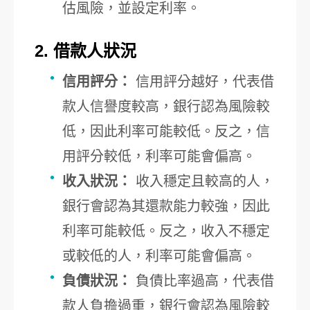
估風險，並設定利率。
2. 借款人狀況
信用評分：
信用評分越好，代表借
款人信譽度較高，銀行認為風險較
低，因此利率可能較低。反之，信
用評分較低，利率可能會偏高。
收入狀況：
收入穩定且較高的人，
銀行會認為其還款能力較強，因此
利率可能較低。反之，收入不穩定
或較低的人，利率可能會偏高。
負債狀況：
負債比率過高，代表借
款人負擔過重，銀行會認為風險較