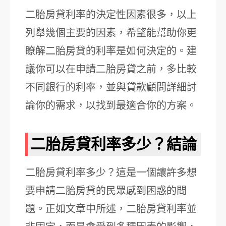
二胎房貸利率的決定性因素很多，以上
列舉幾個主要的因素，希望能幫助你更
瞭解二胎房貸的利率是如何決定的。建
議你可以在申請二胎房貸之前，多比較
不同銀行的利率，並與貸款顧問詳細討
論你的需求，以找到最適合你的方案。
二胎房貸利率多少？結論
二胎房貸利率多少？這是一個讓許多想
要申請二胎房貸的民眾感到困惑的問
題。正如文章中所述，二胎房貸利率並