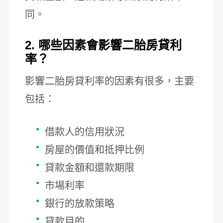
同。
2. 哪些因素會影響二胎房貸利
率？
影響二胎房貸利率的因素有很多，主要
包括：
借款人的信用狀況
房屋的價值和抵押比例
貸款金額和還款期限
市場利率
銀行的放款策略
貸款目的