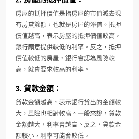
房屋的抵押價值是指房屋的市值減去現
有房貸餘額，也就是房屋的淨值。抵押
價值越高，表示房屋的抵押價值較高，
銀行願意提供較低的利率。反之，抵押
價值較低的房屋，銀行會認為風險較
高，就會要求較高的利率。
3. 貸款金額：
貸款金額越高，表示銀行貸出的金額較
大，風險也相對較高。一般來說，貸款
金額越大，利率會越高。反之，貸款金
額較小，利率可能會較低。