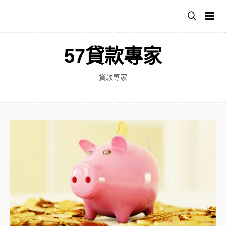
跳
至
主
要
57貸款專家
內
容
貸款專家