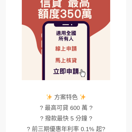
方案特色
? 最高可貸 600 萬 ?
? 撥款最快 5 分鐘 ?
? 前三期優惠年利率 0.1% 起?