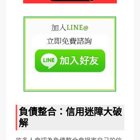
負債整合：信用迷障大破
解