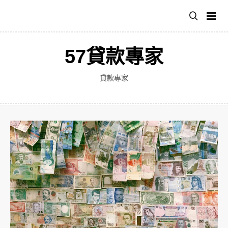
跳
至
主
要
57貸款專家
內
容
貸款專家