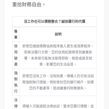
重拾財務自由。
沒工作也可以債務整合？誠信履行的代價
後
說明
果
信
即使您通過債務協商程序進入更生或清算程序，
用
若無法履行方案，您的信用紀錄將受到嚴重影
破
響，未來很可能無法取得貸款、租房或甚至就
產
業，影響您的生活品質。
強
即使您沒有工作、沒有財產，債權人仍可依法採
制
取強制執行措施，例如查封您的銀行帳戶、拍賣
執
您的不動產等，造成嚴重的財務損失。
行
法
律
債權人可能提起法律訴訟，要求您履行債務，並